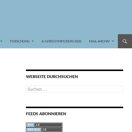
FORSCHUNG
A-I3/BSI SYMPOSIUM 2020
MAIL-ARCHIV
WEBSEITE DURCHSUCHEN
Suchen
nach:
FEEDS ABONNIEREN
RSS
2.0
RDF/RSS
1.0