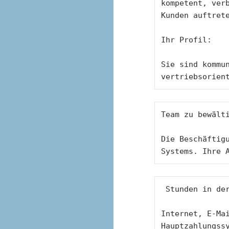
kompetent, verb
Kunden auftret
Ihr Profil: 
Sie sind kommun
vertriebsorien
Team zu bewält
Die Beschäftigu
Systems. Ihre 
 Stunden in de
Internet, E-Mai
Hauptzahlungssy