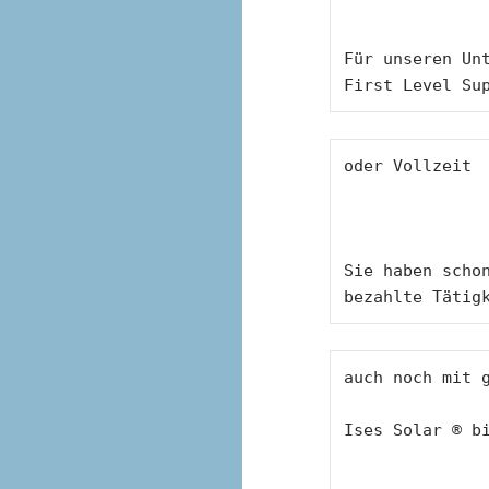
Für unseren Unt
First Level Su
oder Vollzeit 
Sie haben schon
bezahlte Tätig
auch noch mit 
Ises Solar ® b