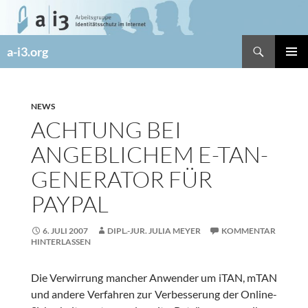
Zum
Inhalt
springen
Suchen
a-i3.org
PRIMÄR
MENÜ
NEWS
ACHTUNG BEI
ANGEBLICHEM E-TAN-
GENERATOR FÜR
PAYPAL
6. JULI 2007
DIPL.-JUR. JULIA MEYER
KOMMENTAR
HINTERLASSEN
Die Verwirrung mancher Anwender um iTAN, mTAN
und andere Verfahren zur Verbesserung der Online-