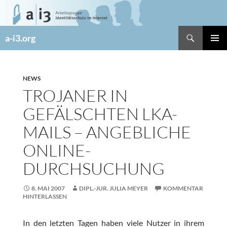
Zum
Inhalt
springen
Suchen
a-i3.org
PRIMÄR
MENÜ
NEWS
TROJANER IN
GEFÄLSCHTEN LKA-
MAILS – ANGEBLICHE
ONLINE-
DURCHSUCHUNG
8. MAI 2007
DIPL.-JUR. JULIA MEYER
KOMMENTAR
HINTERLASSEN
In den letzten Tagen haben viele Nutzer in ihrem