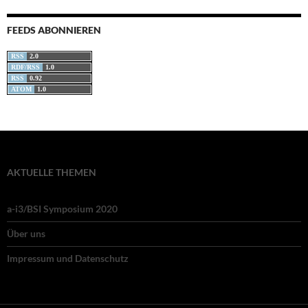
FEEDS ABONNIEREN
RSS
2.0
RDF/RSS
1.0
RSS
0.92
ATOM
1.0
AKTUELLE THEMEN
a-i3/BSI Symposium 2020
Über uns
Impressum und Datenschutz