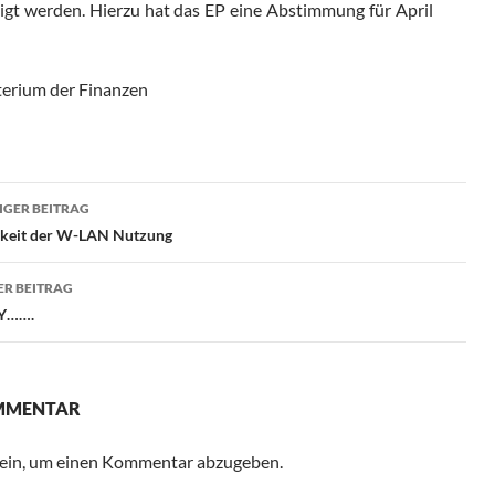
ligt werden. Hierzu hat das EP eine Abstimmung für April
terium der Finanzen
ragsnavigation
GER BEITRAG
rkeit der W-LAN Nutzung
R BEITRAG
Y…….
OMMENTAR
ein, um einen Kommentar abzugeben.