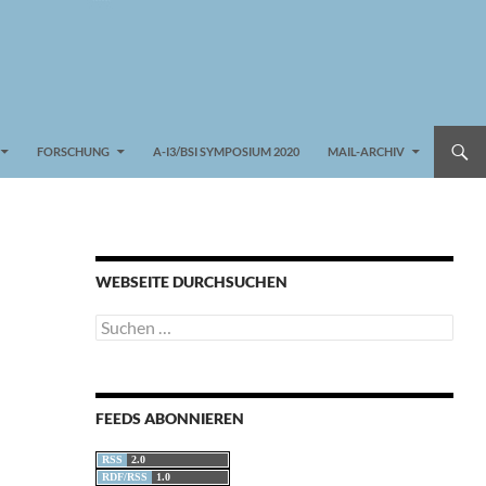
FORSCHUNG
A-I3/BSI SYMPOSIUM 2020
MAIL-ARCHIV
WEBSEITE DURCHSUCHEN
Suchen
nach:
FEEDS ABONNIEREN
RSS
2.0
RDF/RSS
1.0