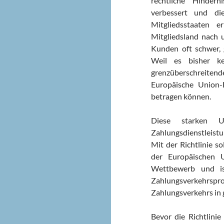
rechtliche Hindern
verbessert und di
Mitgliedsstaaten 
Mitgliedsland nach u
Kunden oft schwer, 
Weil es bisher ke
grenzüberschreiten
Europäische Union-L
betragen können.
Diese starken U
Zahlungsdienstleis
Mit der Richtlinie so
der Europäischen U
Wettbewerb und is
Zahlungsverkehrs
Zahlungsverkehrs in
Bevor die Richtlini