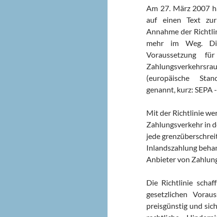
Am 27. März 2007 ha
auf einen Text zur
Annahme der Richtlin
mehr im Weg. Die 
Voraussetzung für
Zahlungsverkehrsr
(europäische Stand
genannt, kurz: SEPA 
Mit der Richtlinie we
Zahlungsverkehr in de
jede grenzüberschrei
Inlandszahlung behan
Anbieter von Zahlung
Die Richtlinie scha
gesetzlichen Vorau
preisgünstig und sic