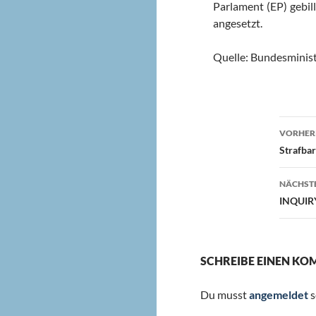
Parlament (EP) gebil
angesetzt.
Quelle: Bundesminis
Beit
VORHERI
Strafba
NÄCHSTE
INQUIR
SCHREIBE EINEN K
Du musst
angemeldet
s