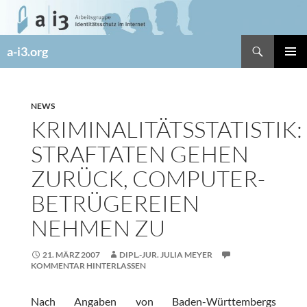
Zum
Inhalt
springen
Suchen
a-i3.org
PRIMÄR
MENÜ
NEWS
KRIMINALITÄTSSTATISTIK:
STRAFTATEN GEHEN
ZURÜCK, COMPUTER-
BETRÜGEREIEN
NEHMEN ZU
21. MÄRZ 2007
DIPL.-JUR. JULIA MEYER
KOMMENTAR HINTERLASSEN
Nach Angaben von Baden-Württembergs