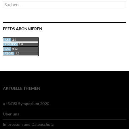
Suchen
nach:
FEEDS ABONNIEREN
RSS
2.0
RDF/RSS
1.0
RSS
0.92
ATOM
1.0
AKTUELLE THEMEN
a-i3/BSI Symposium 2020
Über uns
Impressum und Datenschutz