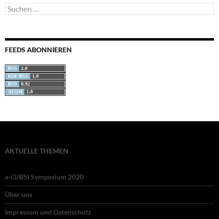
Suchen
nach:
FEEDS ABONNIEREN
RSS
2.0
RDF/RSS
1.0
RSS
0.92
ATOM
1.0
AKTUELLE THEMEN
a-i3/BSI Symposium 2020
Über uns
Impressum und Datenschutz