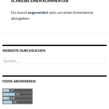
SCHREIBE EINEN KOMMENTAR
Du musst
angemeldet
sein, um einen Kommentar
abzugeben.
WEBSEITE DURCHSUCHEN
Suchen
nach:
FEEDS ABONNIEREN
RSS
2.0
RDF/RSS
1.0
RSS
0.92
ATOM
1.0