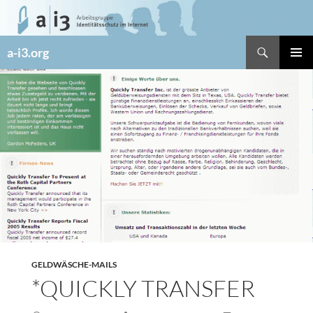
Zum
Inhalt
springen
Suchen
a-i3.org
PRIMÄR
MENÜ
GELDWÄSCHE-MAILS
*QUICKLY TRANSFER