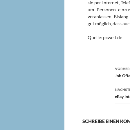
sie per Internet, Te
um Personen einzus
veranlassen. Bislang
gut möglich, dass au
Quelle: pcwelt.de
Beit
VORHERI
Job Off
NÄCHSTE
eBay In
SCHREIBE EINEN K