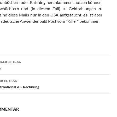
lefonbüchern oder Phishing herankommen, nutzen können,
chüchtern und (in diesem Fall) zu Geldzahlungen zu
 sind diese Mails nur in den USA aufgetaucht, es ist aber
ch deutsche Anwender bald Post vom "Killer" bekommen.
ragsnavigation
GER BEITRAG
er
R BEITRAG
ternational AG Rechnung
OMMENTAR