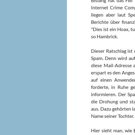
Bislang hat das FBI
Internet Crime Compl
liegen aber laut S
Berichte über finan
"Dies ist ein Hoax, t
so Hambrick.
Dieser Ratschlag ist 
Spam. Denn wird auf
diese Mail-Adresse a
erspart es den Anges
auf einen Anwender
forderte, in Ruhe 
informieren. Der Spa
die Drohung und sta
aus. Dazu gehörten l
Name seiner Tochter.
Hier sieht man, wie 