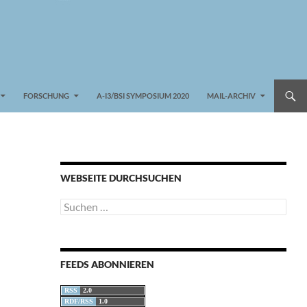
FORSCHUNG
A-I3/BSI SYMPOSIUM 2020
MAIL-ARCHIV
WEBSEITE DURCHSUCHEN
Suchen
nach:
FEEDS ABONNIEREN
RSS
2.0
RDF/RSS
1.0