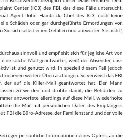
 115 Beschwerden bezüglich dieser Mails erhalten. Dem
aint Center (IC3) des FBI, das diese Fälle untersucht,
pecial Agent John Hambrick, Chef des IC3, noch keine
zielle Schäden oder gar durchgeführte Ermordungen vor.
un Sie sich selbst einen Gefallen und antworten Sie nicht",
durchaus sinnvoll und empfiehlt sich für jegliche Art von
 eine solche Mail geantwortet, weiß der Absender, dass
ktiv ist und genutzt wird. In speziell diesem Fall jedoch
chriebenen weitere Überraschungen. So verweist das FBI
, der auf die Killer-Mail geantwortet hat. Der Mann
gelassen zu werden und drohte damit, die Behörden zu
mmer antwortete allerdings auf diese Mail, wiederholte
ttete die Mail mit persönlichen Daten des Empfängers
aut FBI die Büro-Adresse, der Familienstand und der volle
Betrüger persönliche Informationen eines Opfers, an die