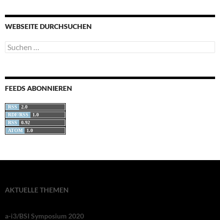
WEBSEITE DURCHSUCHEN
Suchen
nach:
FEEDS ABONNIEREN
RSS
2.0
RDF/RSS
1.0
RSS
0.92
ATOM
1.0
AKTUELLE THEMEN
a-i3/BSI Symposium 2020