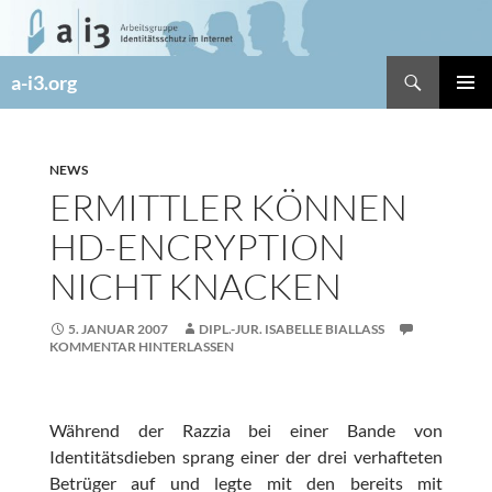
Zum
Inhalt
springen
Suchen
a-i3.org
PRIMÄR
MENÜ
NEWS
ERMITTLER KÖNNEN
HD-ENCRYPTION
NICHT KNACKEN
5. JANUAR 2007
DIPL.-JUR. ISABELLE BIALLASS
KOMMENTAR HINTERLASSEN
Während der Razzia bei einer Bande von
Identitätsdieben sprang einer der drei verhafteten
Betrüger auf und legte mit den bereits mit