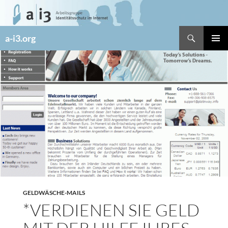
Zum
Inhalt
springen
Suchen
a-i3.org
PRIMÄR
MENÜ
GELDWÄSCHE-MAILS
*VERDIENEN SIE GELD