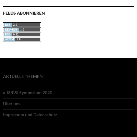
FEEDS ABONNIEREN
RSS
2.0
RDF/RSS
1.0
RSS
0.92
ATOM
1.0
AKTUELLE THEMEN
a-i3/BSI Symposium 2020
Über uns
Impressum und Datenschutz