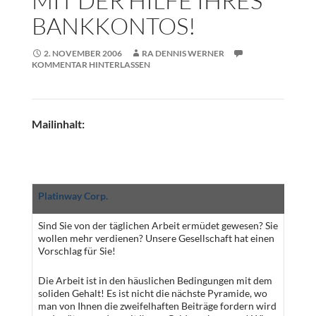
MIT DER HILFE IHRES
BANKKONTOS!
2. NOVEMBER 2006
RA DENNIS WERNER
KOMMENTAR HINTERLASSEN
Mailinhalt:
Platinway Corp.
Sind Sie von der täglichen Arbeit ermüdet gewesen? Sie
wollen mehr verdienen? Unsere Gesellschaft hat einen
Vorschlag für Sie!
Die Arbeit ist in den häuslichen Bedingungen mit dem
soliden Gehalt! Es ist nicht die nächste Pyramide, wo
man von Ihnen die zweifelhaften Beiträge fordern wird