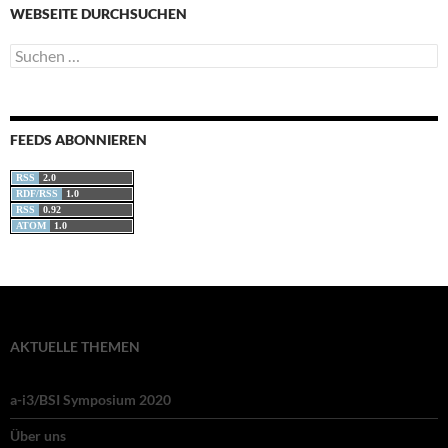
WEBSEITE DURCHSUCHEN
Suchen
nach:
FEEDS ABONNIEREN
RSS
2.0
RDF/RSS
1.0
RSS
0.92
ATOM
1.0
AKTUELLE THEMEN
a-i3/BSI Symposium 2020
Über uns