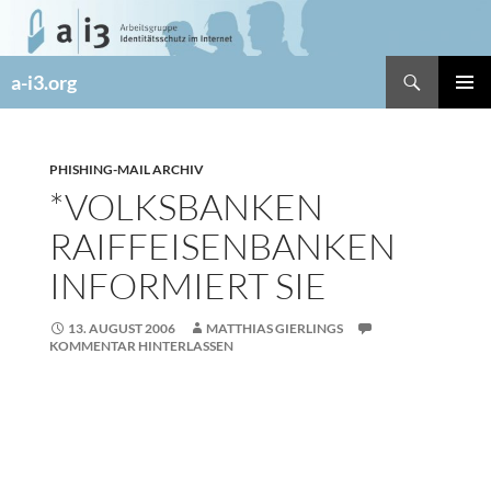
Zum
Inhalt
springen
Suchen
a-i3.org
PRIMÄR
MENÜ
PHISHING-MAIL ARCHIV
*VOLKSBANKEN
RAIFFEISENBANKEN
INFORMIERT SIE
13. AUGUST 2006
MATTHIAS GIERLINGS
KOMMENTAR HINTERLASSEN