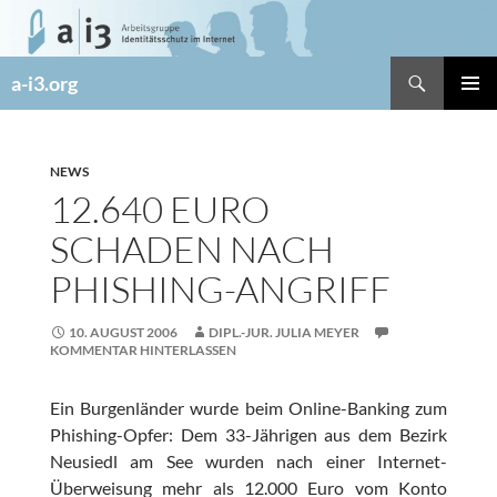
Zum
Inhalt
springen
Suchen
a-i3.org
PRIMÄR
MENÜ
NEWS
12.640 EURO
SCHADEN NACH
PHISHING-ANGRIFF
10. AUGUST 2006
DIPL.-JUR. JULIA MEYER
KOMMENTAR HINTERLASSEN
Ein Burgenländer wurde beim Online-Banking zum
Phishing-Opfer: Dem 33-Jährigen aus dem Bezirk
Neusiedl am See wurden nach einer Internet-
Überweisung mehr als 12.000 Euro vom Konto