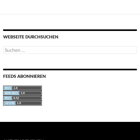
WEBSEITE DURCHSUCHEN
Suchen
nach:
FEEDS ABONNIEREN
RSS
2.0
RDF/RSS
1.0
RSS
0.92
ATOM
1.0