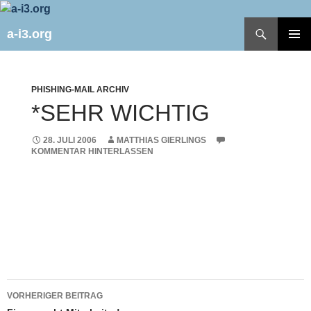
Zum
Inhalt
Suchen
a-i3.org
springen
PRIMÄR
MENÜ
PHISHING-MAIL ARCHIV
*SEHR WICHTIG
28. JULI 2006
MATTHIAS GIERLINGS
KOMMENTAR HINTERLASSEN
Beitragsnavigation
VORHERIGER BEITRAG