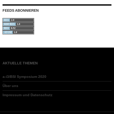
FEEDS ABONNIEREN
RSS
2.0
RDF/RSS
1.0
RSS
0.92
ATOM
1.0
AKTUELLE THEMEN
a-i3/BSI Symposium 2020
Über uns
Impressum und Datenschutz