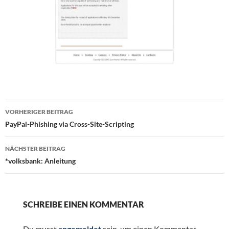
Beitragsnavigation
VORHERIGER BEITRAG
PayPal-Phishing via Cross-Site-Scripting
NÄCHSTER BEITRAG
*volksbank: Anleitung
SCHREIBE EINEN KOMMENTAR
Du musst
angemeldet
sein, um einen Kommentar