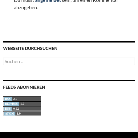
abzugeben.
WEBSEITE DURCHSUCHEN
Suchen
nach:
FEEDS ABONNIEREN
RSS
2.0
RDF/RSS
1.0
RSS
0.92
ATOM
1.0