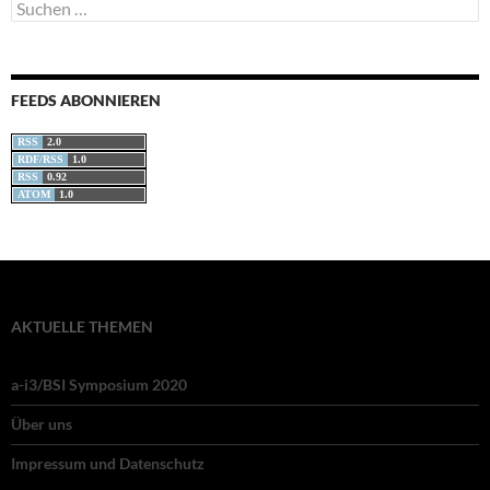
Suchen
nach:
FEEDS ABONNIEREN
RSS
2.0
RDF/RSS
1.0
RSS
0.92
ATOM
1.0
AKTUELLE THEMEN
a-i3/BSI Symposium 2020
Über uns
Impressum und Datenschutz