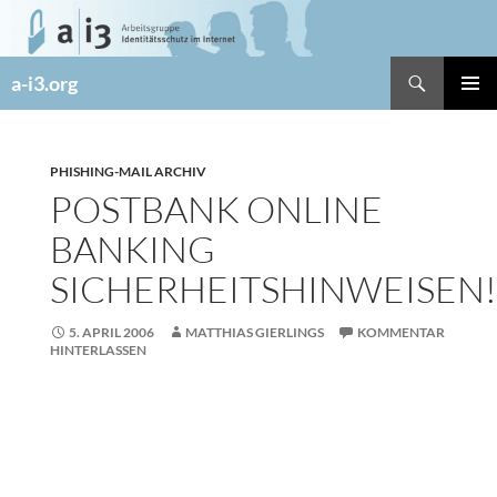
Zum
Inhalt
springen
Suchen
a-i3.org
PRIMÄR
MENÜ
PHISHING-MAIL ARCHIV
POSTBANK ONLINE
BANKING
SICHERHEITSHINWEISEN!
5. APRIL 2006
MATTHIAS GIERLINGS
KOMMENTAR
HINTERLASSEN