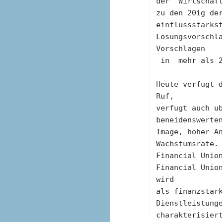
der  Wirtschaft
zu den 20ig de
einflussstarks
Losungsvorschla
Vorschlagen
 in  mehr als 
Heute verfugt d
Ruf,
verfugt auch ub
beneidenswerte
Image, hoher An
Wachstumsrate.
Financial Union
Financial Unio
wird
als finanzstark
Dienstleistung
charakterisier