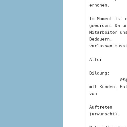
erhohen.
Im Moment ist e
geworden. Da u
Mitarbeiter uns
Bedauern, 
verlassen muss
Alter         
Bildung:      
            â€¢        Fortbildung im Verkauf, Umgang 
mit Kunden, Ha
von           
                  Prasentationen  und in off
Auftreten
(erwunscht).