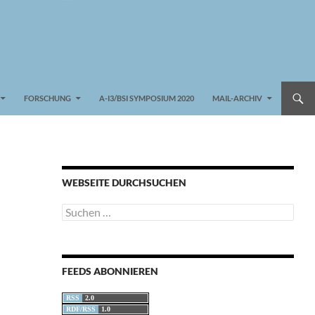
FORSCHUNG
A-I3/BSI SYMPOSIUM 2020
MAIL-ARCHIV
WEBSEITE DURCHSUCHEN
Suchen
nach:
FEEDS ABONNIEREN
RSS
2.0
RDF/RSS
1.0