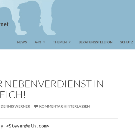
NEWS
A-I3
THEMEN
BERATUNGSTELEFON
SCHUTZ
R NEBENVERDIENST IN
EICH!
 DENNIS WERNER
KOMMENTAR HINTERLASSEN
ay 
<Steven@alh.com>