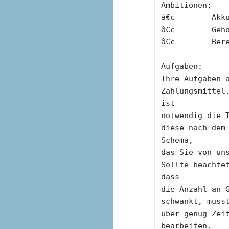
Ambitionen;
â€¢        Akk
â€¢        Geh
â€¢        Ber
Aufgaben:
Ihre Aufgaben a
Zahlungsmittel
ist
notwendig die T
diese nach dem
Schema,
das Sie von uns
Sollte beachte
dass
die Anzahl an G
schwankt, muss
uber genug Zeit
bearbeiten.