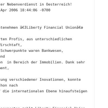
ter Nebenverdienst in Oesterreich!
 Apr 2006 18:44:06 -0700
tenehmen â€žLiberty Financial Unionâ€œ 
ten Profis, aus unterschiedlichen 
Wirschtaft,
Schwerpunkte waren Bankwesen, 
und
n  in Bereich der Immobilien. Dank sehr 
ment,
ung verschiedener Inovationen, konnte 
chon nach
 die internationalen Ebene hinaufsteigen 