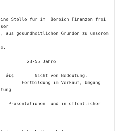
ine Stelle fur im  Bereich Finanzen frei 
nser
, aus gesundheitlichen Grunden zu unserem 
te.
           23-55 Jahre
   â€¢        Nicht von Bedeutung.
ltung
 
entlicher 