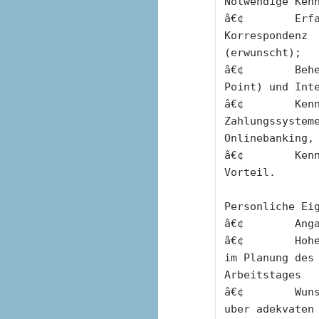
Notwendige Ken
â€¢        Erfa
Korrespondenz
(erwunscht);
â€¢        Behe
Point) und Int
â€¢        Kenn
Zahlungssystem
Onlinebanking,
â€¢        Kenn
Vorteil.
Personliche Ei
â€¢        Ang
â€¢        Hohe
im Planung des
Arbeitstages
â€¢        Wuns
uber adekvaten