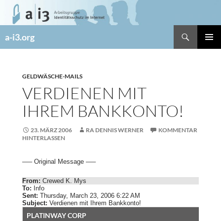
Zum
Inhalt
springen
Suchen
a-i3.org
PRIMÄR
MENÜ
GELDWÄSCHE-MAILS
VERDIENEN MIT
IHREM BANKKONTO!
23. MÄRZ 2006
RA DENNIS WERNER
KOMMENTAR
HINTERLASSEN
—– Original Message —–
From:
Crewed K. Mys
To:
Info
Sent:
Thursday, March 23, 2006 6:22 AM
Subject:
Verdienen mit Ihrem Bankkonto!
PLATINWAY CORP