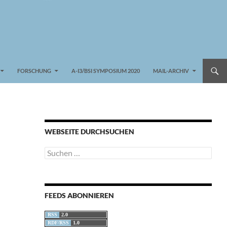
FORSCHUNG
A-I3/BSI SYMPOSIUM 2020
MAIL-ARCHIV
WEBSEITE DURCHSUCHEN
Suchen
nach:
FEEDS ABONNIEREN
RSS
2.0
RDF/RSS
1.0