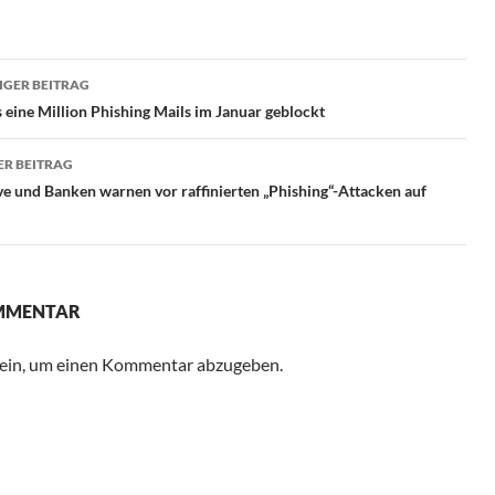
ragsnavigation
GER BEITRAG
 eine Million Phishing Mails im Januar geblockt
R BEITRAG
e und Banken warnen vor raffinierten „Phishing“-Attacken auf
OMMENTAR
ein, um einen Kommentar abzugeben.