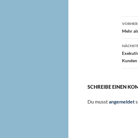
Beit
VORHERI
Mehr als
NÄCHSTE
Exekutiv
Kunden
SCHREIBE EINEN K
Du musst
angemeldet
s