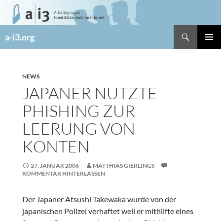
Zum
Inhalt
springen
Suchen
a-i3.org
PRIMÄR
MENÜ
NEWS
JAPANER NUTZTE
PHISHING ZUR
LEERUNG VON
KONTEN
27. JANUAR 2006
MATTHIAS GIERLINGS
KOMMENTAR HINTERLASSEN
Der Japaner Atsushi Takewaka wurde von der
japanischen Polizei verhaftet weil er mithilfte eines