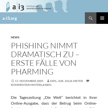
Zum
Inhalt
springen
Suchen
a-i3.org
PRIMÄR
MENÜ
NEWS
PHISHING NIMMT
DRAMATISCH ZU –
ERSTE FÄLLE VON
PHARMING
17. NOVEMBER 2005
DIPL.-JUR. JULIA MEYER
KOMMENTAR HINTERLASSEN
Die Tageszeitung „Die Welt“ berichtet in ihrer
Online-Ausgabe, dass der Betrug beim Online-