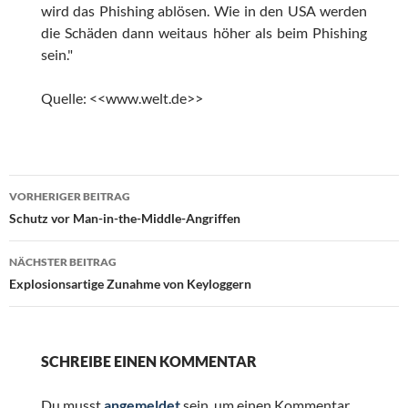
wird das Phishing ablösen. Wie in den USA werden
die Schäden dann weitaus höher als beim Phishing
sein."
Quelle: <<www.welt.de>>
Beitragsnavigation
VORHERIGER BEITRAG
Schutz vor Man-in-the-Middle-Angriffen
NÄCHSTER BEITRAG
Explosionsartige Zunahme von Keyloggern
SCHREIBE EINEN KOMMENTAR
Du musst
angemeldet
sein, um einen Kommentar