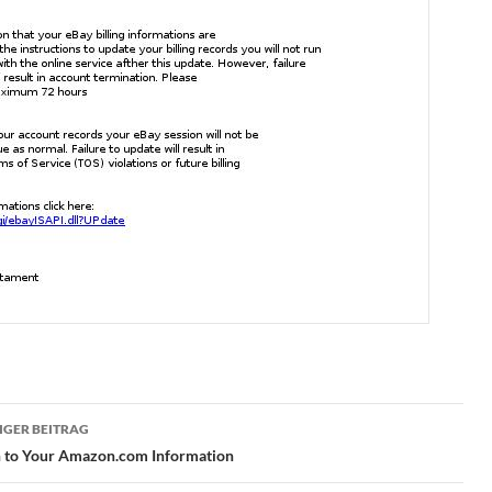
ragsnavigation
GER BEITRAG
n to Your Amazon.com Information