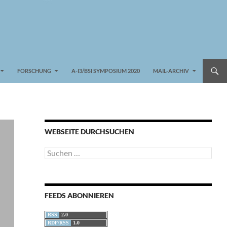
FORSCHUNG
A-I3/BSI SYMPOSIUM 2020
MAIL-ARCHIV
WEBSEITE DURCHSUCHEN
Suchen
nach:
FEEDS ABONNIEREN
RSS
2.0
RDF/RSS
1.0