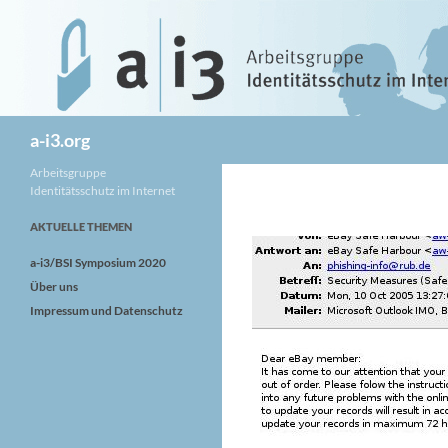
Zum
Inhalt
springen
Suchen
a-i3.org
Arbeitsgruppe
Identitätsschutz im Internet
AKTUELLE THEMEN
a-i3/BSI Symposium 2020
Über uns
Impressum und Datenschutz