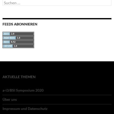
Suchen
nach:
FEEDS ABONNIEREN
RSS
2.0
RDF/RSS
1.0
RSS
0.92
ATOM
1.0
AKTUELLE THEMEN
a-i3/BSI Symposium 2020
Über uns
Impressum und Datenschutz