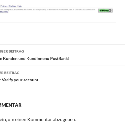
ragsnavigation
GER BEITRAG
te Kunden und Kundinnenu PostBank!
R BEITRAG
: Verify your account
OMMENTAR
ein, um einen Kommentar abzugeben.