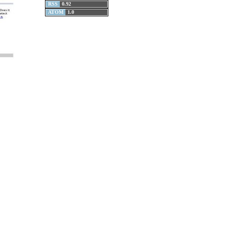
RSS
0.92
ATOM
1.0