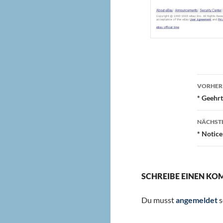
Beit
VORHERI
* Geehr
NÄCHSTE
* Notice
SCHREIBE EINEN K
Du musst
angemeldet
s