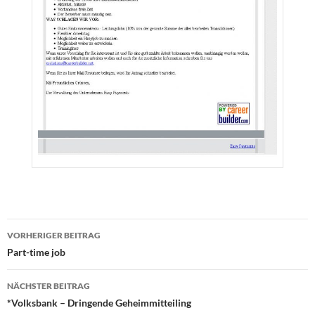
Beitragsnavigation
VORHERIGER BEITRAG
Part-time job
NÄCHSTER BEITRAG
*Volksbank – Dringende Geheimmitteiling