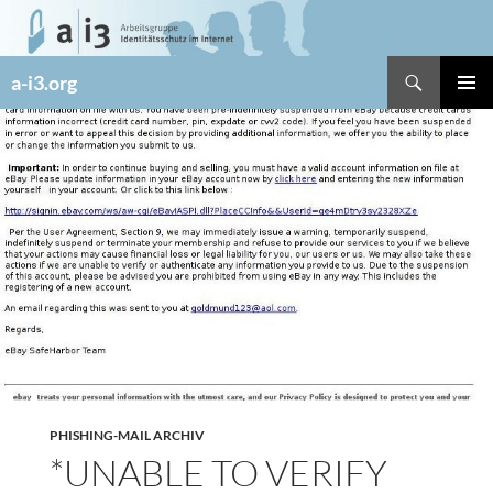
Zum
Inhalt
springen
Suchen
a-i3.org
PRIMÄR
MENÜ
PHISHING-MAIL ARCHIV
*UNABLE TO VERIFY