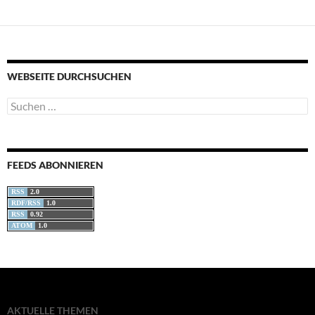
WEBSEITE DURCHSUCHEN
Suchen
nach:
FEEDS ABONNIEREN
RSS
2.0
RDF/RSS
1.0
RSS
0.92
ATOM
1.0
AKTUELLE THEMEN