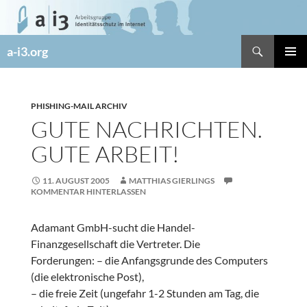
Zum
Inhalt
springen
Suchen
a-i3.org
PRIMÄR
MENÜ
PHISHING-MAIL ARCHIV
GUTE NACHRICHTEN.
GUTE ARBEIT!
11. AUGUST 2005
MATTHIAS GIERLINGS
KOMMENTAR HINTERLASSEN
Adamant GmbH-sucht die Handel-
Finanzgesellschaft die Vertreter. Die
Forderungen: – die Anfangsgrunde des Computers
(die elektronische Post),
– die freie Zeit (ungefahr 1-2 Stunden am Tag, die