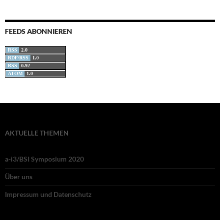
FEEDS ABONNIEREN
RSS
2.0
RDF/RSS
1.0
RSS
0.92
ATOM
1.0
AKTUELLE THEMEN
a-i3/BSI Symposium 2020
Über uns
Impressum und Datenschutz