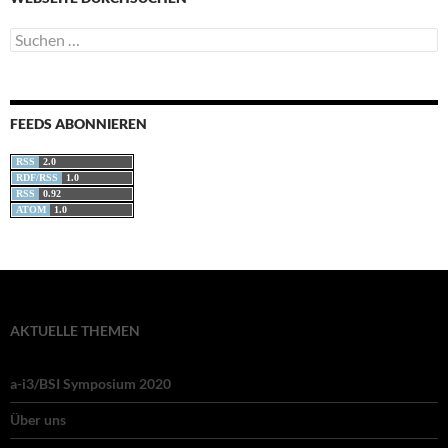
Suchen
nach:
FEEDS ABONNIEREN
RSS
2.0
RDF/RSS
1.0
RSS
0.92
ATOM
1.0
AKTUELLE THEMEN
a-i3/BSI Symposium 2020
Über uns