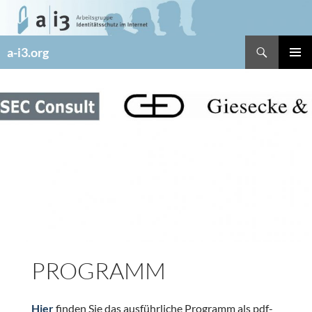
Zum
Inhalt
springen
Suchen
a-i3.org
PRIMÄR
MENÜ
PROGRAMM
Hier
finden Sie das ausführliche Programm als pdf-