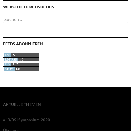
WEBSEITE DURCHSUCHEN
Suchen
nach:
FEEDS ABONNIEREN
RSS
2.0
RDF/RSS
1.0
RSS
0.92
ATOM
1.0
AKTUELLE THEMEN
a-i3/BSI Symposium 2020
Über uns