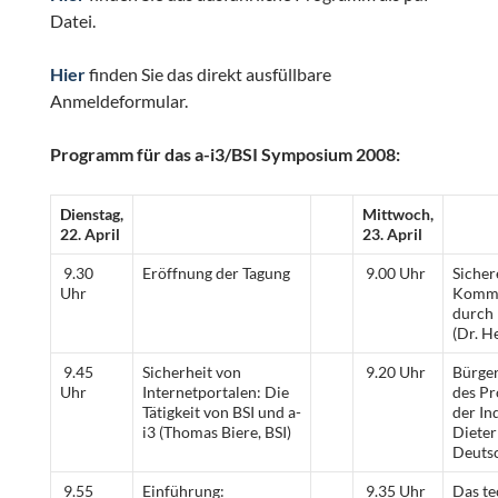
Datei.
Hier
finden Sie das direkt ausfüllbare
Anmeldeformular.
Programm für das a-i3/BSI Symposium 2008:
Dienstag,
Mittwoch,
22. April
23. April
9.30
Eröffnung der Tagung
9.00 Uhr
Sicher
Uhr
Kommu
durch 
(Dr. H
9.45
Sicherheit von
9.20 Uhr
Bürger
Uhr
Internetportalen: Die
des Pr
Tätigkeit von BSI und a-
der In
i3 (Thomas Biere, BSI)
Dieter
Deuts
9.55
Einführung:
9.35 Uhr
Das te