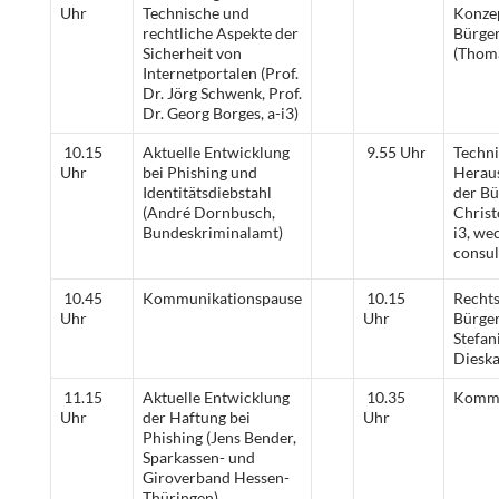
Uhr
Technische und
Konze
rechtliche Aspekte der
Bürger
Sicherheit von
(Thoma
Internetportalen (Prof.
Dr. Jörg Schwenk, Prof.
Dr. Georg Borges, a-i3)
10.15
Aktuelle Entwicklung
9.55 Uhr
Techn
Uhr
bei Phishing und
Herau
Identitätsdiebstahl
der Bü
(André Dornbusch,
Christ
Bundeskriminalamt)
i3, wec
consul
10.45
Kommunikationspause
10.15
Rechts
Uhr
Uhr
Bürger
Stefan
Dieska
11.15
Aktuelle Entwicklung
10.35
Kommu
Uhr
der Haftung bei
Uhr
Phishing (Jens Bender,
Sparkassen- und
Giroverband Hessen-
Thüringen)