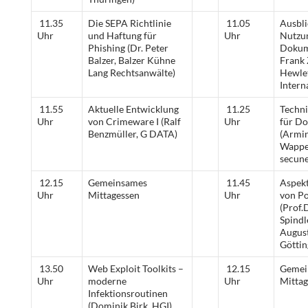
11.35
Die SEPA Richtlinie
11.05
Ausbli
Uhr
und Haftung für
Uhr
Nutzu
Phishing (Dr. Peter
Dokum
Balzer, Balzer Kühne
Frank
Lang Rechtsanwälte)
Hewle
Intern
11.55
Aktuelle Entwicklung
11.25
Techn
Uhr
von Crimeware I (Ralf
Uhr
für D
Benzmüller, G DATA)
(Armi
Wappe
secune
12.15
Gemeinsames
11.45
Aspekt
Uhr
Mittagessen
Uhr
von Po
(Prof.
Spindl
August
Göttin
13.50
Web Exploit Toolkits –
12.15
Gemei
Uhr
moderne
Uhr
Mittag
Infektionsroutinen
(Dominik Birk, HGI)