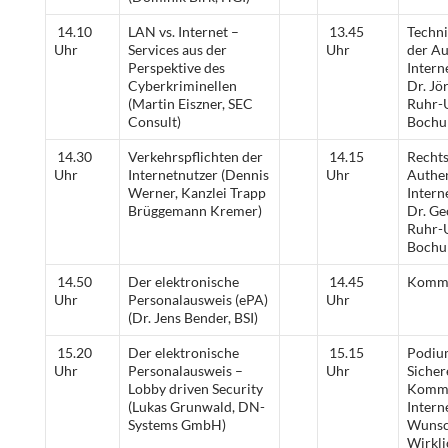
14.10
LAN vs. Internet –
13.45
Techni
Uhr
Services aus der
Uhr
der Au
Perspektive des
Intern
Cyberkriminellen
Dr. Jö
(Martin Eiszner, SEC
Ruhr-U
Consult)
Bochu
14.30
Verkehrspflichten der
14.15
Rechts
Uhr
Internetnutzer (Dennis
Uhr
Authen
Werner, Kanzlei Trapp
Intern
Brüggemann Kremer)
Dr. Ge
Ruhr-U
Bochu
14.50
Der elektronische
14.45
Kommu
Uhr
Personalausweis (ePA)
Uhr
(Dr. Jens Bender, BSI)
15.20
Der elektronische
15.15
Podiu
Uhr
Personalausweis –
Uhr
Sicher
Lobby driven Security
Kommu
(Lukas Grunwald, DN-
Intern
Systems GmbH)
Wunsc
Wirkli