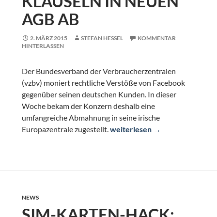
KLAUSELN IN NEUEN
AGB AB
2. MÄRZ 2015
STEFAN HESSEL
KOMMENTAR
HINTERLASSEN
Der Bundesverband der Verbraucherzentralen
(vzbv) moniert rechtliche Verstöße von Facebook
gegenüber seinen deutschen Kunden. In dieser
Woche bekam der Konzern deshalb eine
umfangreiche Abmahnung in seine irische
vzbv mahnt Facebook wegen 19
Europazentrale zugestellt.
weiterlesen
→
NEWS
SIM-KARTEN-HACK: