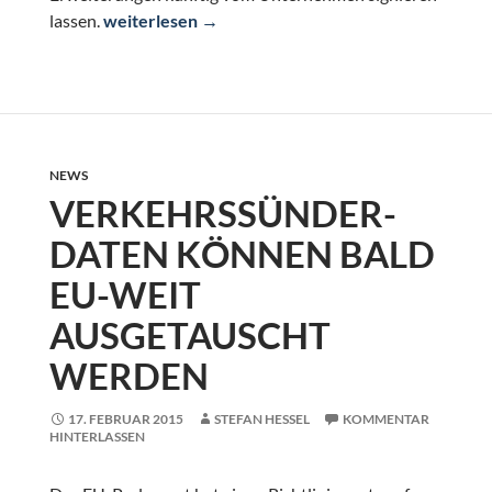
Firefox: Zwangssignierung von Add-ons angestre
lassen.
weiterlesen
→
NEWS
VERKEHRSSÜNDER-
DATEN KÖNNEN BALD
EU-WEIT
AUSGETAUSCHT
WERDEN
17. FEBRUAR 2015
STEFAN HESSEL
KOMMENTAR
HINTERLASSEN