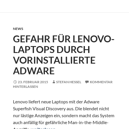
NEWS
GEFAHR FÜR LENOVO-
LAPTOPS DURCH
VORINSTALLIERTE
ADWARE
23. FEBRUAR 2015
STEFAN HESSEL
KOMMENTAR
HINTERLASSEN
Lenovo liefert neue Laptops mit der Adware
Superfish Visual Discovery aus. Die blendet nicht
nur lästige Anzeigen ein, sondern macht das System
auch anfällig für gefährliche Man-in-the-Middle-
Gefahr für Lenovo-Laptops durch vorinstallier