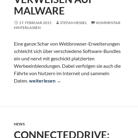
MALWARE
17. FEBRUAR 2015
STEFAN HESSEL
KOMMENTAR
HINTERLASSEN
Eine ganze Schar von Webbrowser-Erweiterungen
schleicht sich über verschiedene Software-Bundles
ein und nervt mit geschickt platzierten
Werbeeinblendungen. Dabei verfolgen sie auch die
Fährte von Nutzern im Internet und sammeln
Add-ons infiltrieren Browser, tracken Nutzer un
Daten.
weiterlesen
→
NEWS
CONNECTEDDRIVE: