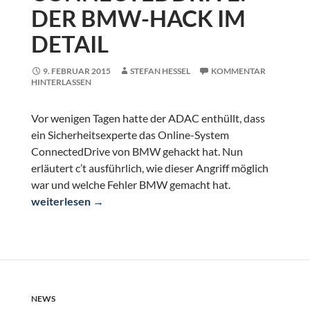
DER BMW-HACK IM
DETAIL
9. FEBRUAR 2015
STEFAN HESSEL
KOMMENTAR
HINTERLASSEN
Vor wenigen Tagen hatte der ADAC enthüllt, dass
ein Sicherheitsexperte das Online-System
ConnectedDrive von BMW gehackt hat. Nun
erläutert c’t ausführlich, wie dieser Angriff möglich
war und welche Fehler BMW gemacht hat.
ConnectedDrive: Der BMW-Hack im Detail
weiterlesen
→
NEWS