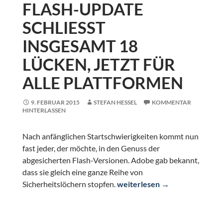
FLASH-UPDATE
SCHLIESST I
NSGESAMT 18 L
ÜCKEN, JETZT FÜR A
LLE PLATTFORMEN
9. FEBRUAR 2015
STEFAN HESSEL
KOMMENTAR
HINTERLASSEN
Nach anfänglichen Startschwierigkeiten kommt nun
fast jeder, der möchte, in den Genuss der
abgesicherten Flash-Versionen. Adobe gab bekannt,
dass sie gleich eine ganze Reihe von
Flash-Update schließt insgesam
Sicherheitslöchern stopfen.
weiterlesen
→