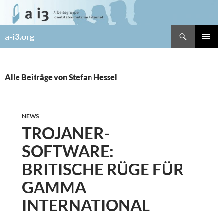
Zum
Inhalt
springen
Suchen
a-i3.org
PRIMÄR
MENÜ
Alle Beiträge von Stefan Hessel
NEWS
TROJANER-
SOFTWARE:
BRITISCHE RÜGE FÜR
GAMMA
INTERNATIONAL