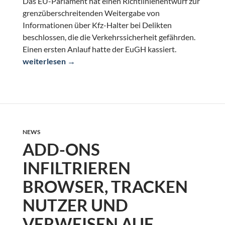
Das EU-Parlament hat einen Richtlinienentwurf zur
grenzüberschreitenden Weitergabe von
Informationen über Kfz-Halter bei Delikten
beschlossen, die die Verkehrssicherheit gefährden.
Einen ersten Anlauf hatte der EuGH kassiert.
Verkehrssünder-Daten können bald EU-weit ausgetausc
weiterlesen
→
NEWS
ADD-ONS
INFILTRIEREN
BROWSER, TRACKEN
NUTZER UND
VERWEISEN AUF