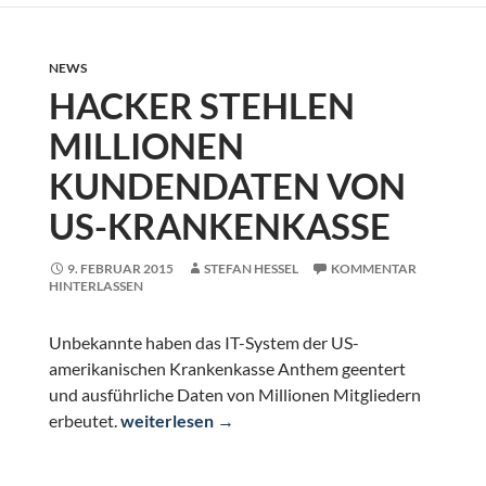
NEWS
HACKER STEHLEN
MILLIONEN
KUNDENDATEN VON
US-KRANKENKASSE
9. FEBRUAR 2015
STEFAN HESSEL
KOMMENTAR
HINTERLASSEN
Unbekannte haben das IT-System der US-
amerikanischen Krankenkasse Anthem geentert
und ausführliche Daten von Millionen Mitgliedern
Hacker stehlen Millionen Kundendaten von U
erbeutet.
weiterlesen
→