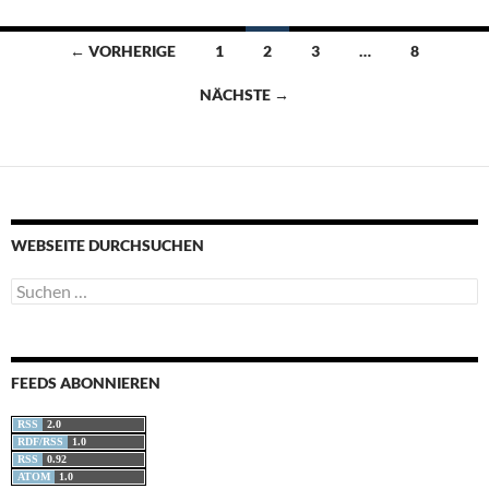
Beitragsnavigation
← VORHERIGE
1
2
3
…
8
NÄCHSTE →
WEBSEITE DURCHSUCHEN
Suchen
nach:
FEEDS ABONNIEREN
RSS
2.0
RDF/RSS
1.0
RSS
0.92
ATOM
1.0