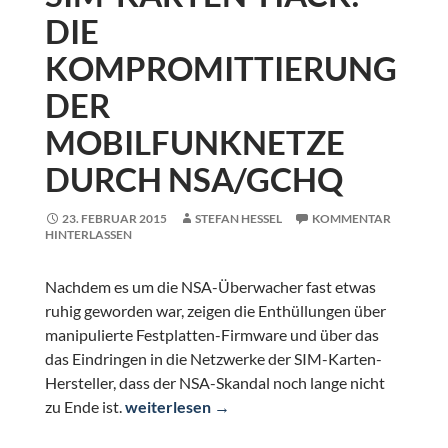
DIE
KOMPROMITTIERUNG
DER
MOBILFUNKNETZE
DURCH NSA/GCHQ
23. FEBRUAR 2015
STEFAN HESSEL
KOMMENTAR
HINTERLASSEN
Nachdem es um die NSA-Überwacher fast etwas
ruhig geworden war, zeigen die Enthüllungen über
manipulierte Festplatten-Firmware und über das
das Eindringen in die Netzwerke der SIM-Karten-
Hersteller, dass der NSA-Skandal noch lange nicht
SIM-Karten-Hack: Die Kompromittierung d
zu Ende ist.
weiterlesen
→