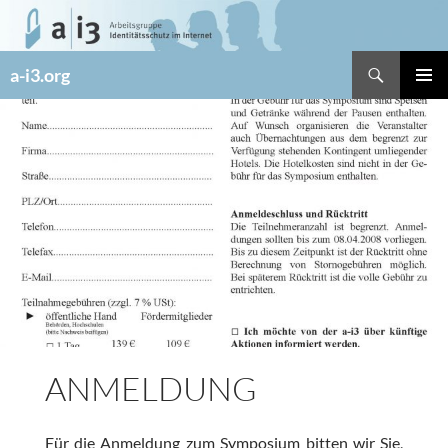
Zum
Inhalt
springen
Suchen
a-i3.org
PRIMÄR
MENÜ
ANMELDUNG
Für die Anmeldung zum Symposium bitten wir Sie,