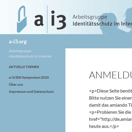
Zum
Inhalt
springen
Suchen
a-i3.org
Arbeitsgruppe
Identitätsschutz im Internet
AKTUELLE THEMEN
ANMELD
a-i3/BSI Symposium 2020
Über uns
<p>Diese Seite benöt
Impressum und Datenschutz
Bitte nutzen Sie eine
damit das amiando T
<p>Probieren Sie di
href="http://de.amia
heute aus.</p>