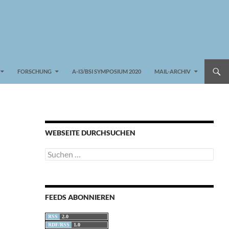
FORSCHUNG
A-I3/BSI SYMPOSIUM 2020
MAIL-ARCHIV
WEBSEITE DURCHSUCHEN
Suchen
nach:
FEEDS ABONNIEREN
RSS
2.0
RDF/RSS
1.0